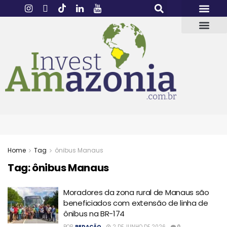
Home
Tag
ônibus Manaus
Tag:
ônibus Manaus
Moradores da zona rural de Manaus são
beneficiados com extensão de linha de
ônibus na BR-174
POR
REDAÇÃO
2 DE JUNHO DE 2026
0