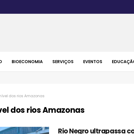
O
BIOECONOMIA
SERVIÇOS
EVENTOS
EDUCAÇÃ
nível dos rios Amazonas
vel dos rios Amazonas
Rio Negro ultrapassa c