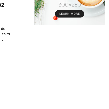
52
a de
-feira
..