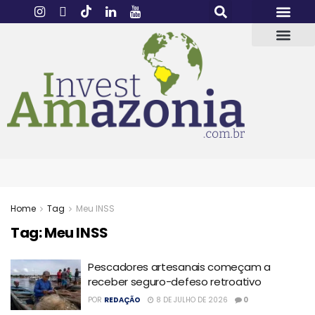
Home
Tag
Meu INSS
Tag:
Meu INSS
Pescadores artesanais começam a
receber seguro-defeso retroativo
POR
REDAÇÃO
8 DE JULHO DE 2026
0