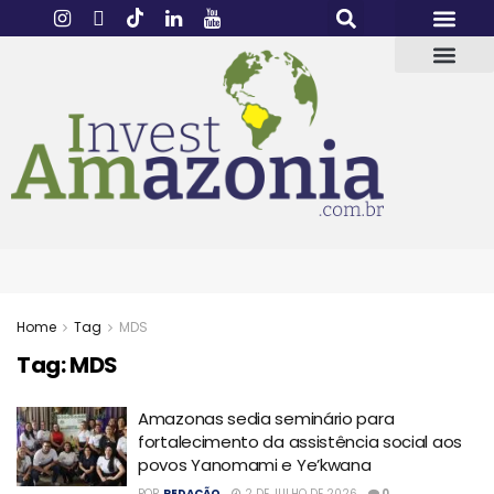
Home
Tag
MDS
Tag:
MDS
Amazonas sedia seminário para
fortalecimento da assistência social aos
povos Yanomami e Ye’kwana
POR
REDAÇÃO
2 DE JULHO DE 2026
0