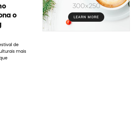
no
ona o
g
stival de
lturais mais
 que