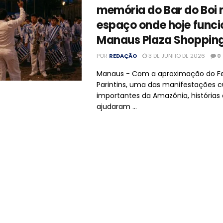
memória do Bar do Boi 
espaço onde hoje funci
Manaus Plaza Shoppin
POR
REDAÇÃO
3 DE JUNHO DE 2026
0
Manaus - Com a aproximação do Fe
Parintins, uma das manifestações cu
importantes da Amazônia, histórias
ajudaram ...