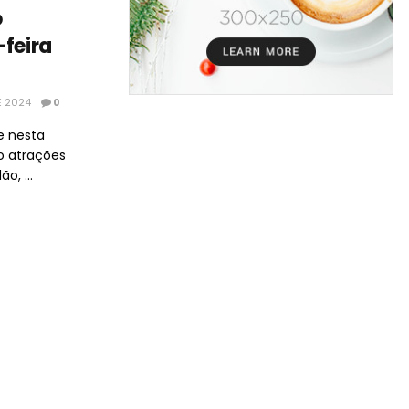
o
-feira
E 2024
0
e nesta
do atrações
o, ...