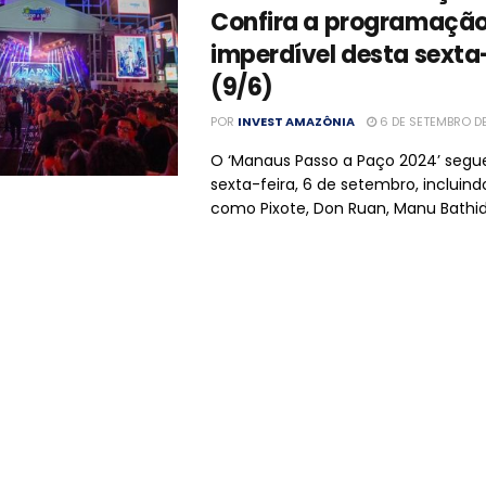
Confira a programaçã
imperdível desta sexta
(9/6)
POR
INVEST AMAZÔNIA
6 DE SETEMBRO D
O ‘Manaus Passo a Paço 2024’ segu
sexta-feira, 6 de setembro, incluin
como Pixote, Don Ruan, Manu Bathidã