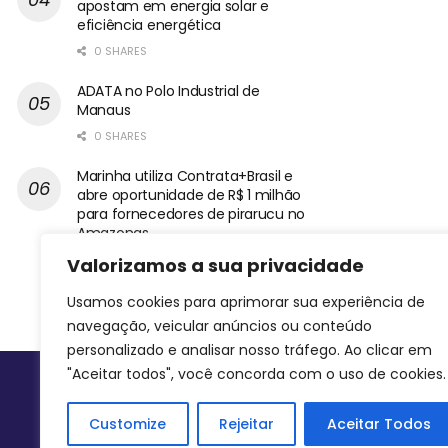
apostam em energia solar e
eficiência energética
0 SHARES
ADATA no Polo Industrial de
Manaus
0 SHARES
Marinha utiliza Contrata+Brasil e
abre oportunidade de R$ 1 milhão
para fornecedores de pirarucu no
Amazonas
0 SHARES
Valorizamos a sua privacidade
Usamos cookies para aprimorar sua experiência de
navegação, veicular anúncios ou conteúdo
personalizado e analisar nosso tráfego. Ao clicar em
"Aceitar todos", você concorda com o uso de cookies.
Siga-nos
Customize
Rejeitar
Aceitar Todos