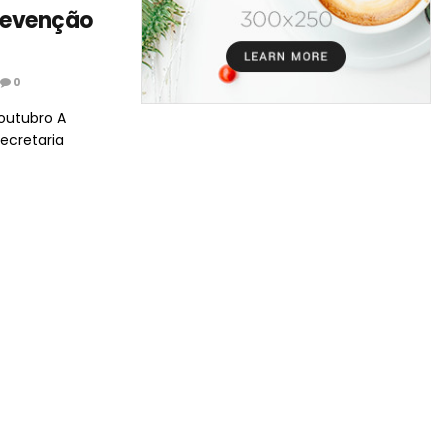
prevenção
0
outubro A
ecretaria