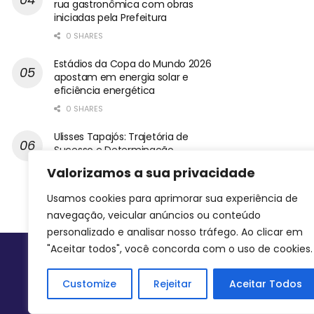
rua gastronômica com obras
iniciadas pela Prefeitura
0 SHARES
Estádios da Copa do Mundo 2026
apostam em energia solar e
eficiência energética
0 SHARES
Ulisses Tapajós: Trajetória de
Sucesso e Determinação
0 SHARES
Valorizamos a sua privacidade
Usamos cookies para aprimorar sua experiência de
navegação, veicular anúncios ou conteúdo
personalizado e analisar nosso tráfego. Ao clicar em
"Aceitar todos", você concorda com o uso de cookies.
Siga-nos
Customize
Rejeitar
Aceitar Todos