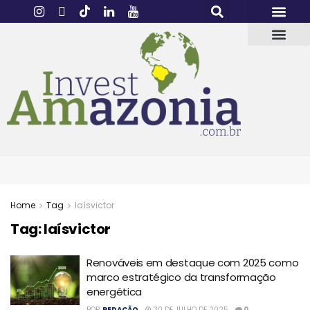
Home
Tag
laísvictor
Tag:
laísvictor
Renováveis em destaque com 2025 como
marco estratégico da transformação
energética
POR
REDAÇÃO
30 DE JULHO DE 2025
0