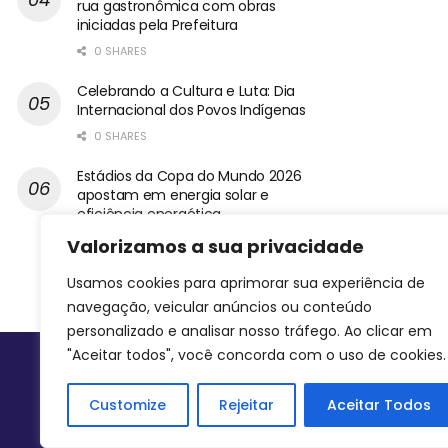
rua gastronômica com obras
iniciadas pela Prefeitura
0 SHARES
Celebrando a Cultura e Luta: Dia
Internacional dos Povos Indígenas
0 SHARES
Estádios da Copa do Mundo 2026
apostam em energia solar e
eficiência energética
0 SHARES
Valorizamos a sua privacidade
Usamos cookies para aprimorar sua experiência de
navegação, veicular anúncios ou conteúdo
personalizado e analisar nosso tráfego. Ao clicar em
"Aceitar todos", você concorda com o uso de cookies.
Siga-nos
Customize
Rejeitar
Aceitar Todos