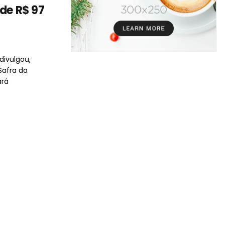
 de R$ 97
ivulgou,
Safra da
ará