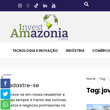
TECNOLOGIA E INOVAÇÃO
INDÚSTRIA
COMÉRCI
SHARES
0
Home
Tag
Cadastre-se
Tag:
jo
Inscreva-se em nossa newsletter e
esteja sempre à frente das notícias,
projetos e negócios promissores na