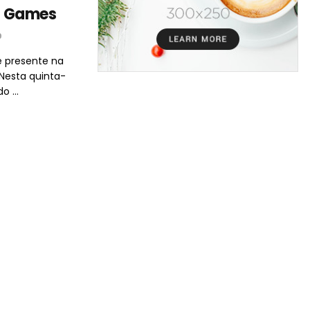
s Games
0
e presente na
Nesta quinta-
o ...