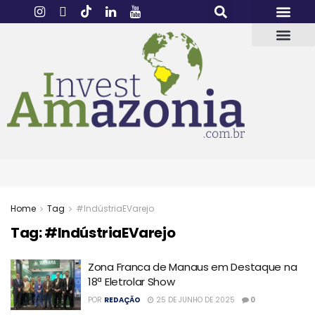
Home
Tag
#IndústriaEVarejo
Tag:
#IndústriaEVarejo
Zona Franca de Manaus em Destaque na
18ª Eletrolar Show
POR
REDAÇÃO
25 DE JUNHO DE 2025
0