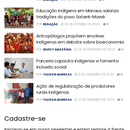
Educação indígena em Manaus valoriza
tradições do povo Sateré-Mawé
POR
REDAÇÃO
30 DE OUTUBRO DE 2025
0
Antropólogos propõem envolver
indígenas em debate sobre bioeconomia
POR
INVEST AMAZÔNIA
28 DE FEVEREIRO DE 2024
0
Parceria capacita indígenas e fomenta
inclusão social
POR
TALISSIA MARESSA
13 DE DEZEMBRO DE 2023
0
Ação de regularização de produtores
rurais indígenas
POR
TALISSIA MARESSA
12 DE DEZEMBRO DE 2023
0
Cadastre-se
Inscreva-se em nossa newsletter e esteja sempre à frente