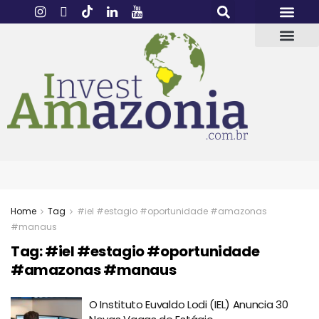
Home
Tag
#iel #estagio #oportunidade #amazonas
#manaus
Tag:
#iel #estagio #oportunidade
#amazonas #manaus
O Instituto Euvaldo Lodi (IEL) Anuncia 30