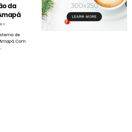
ão da
 Amapá
0
sistema de
e Amapá Com
.