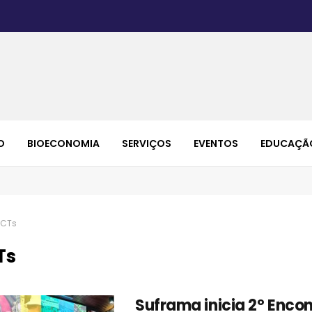
O
BIOECONOMIA
SERVIÇOS
EVENTOS
EDUCAÇÃ
ICTs
Ts
Suframa inicia 2º Encon