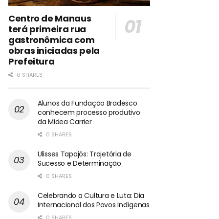
Centro de Manaus
terá primeira rua
gastronômica com
obras iniciadas pela
Prefeitura
0 SHARES
Alunos da Fundação Bradesco
conhecem processo produtivo
da Midea Carrier
0 SHARES
Ulisses Tapajós: Trajetória de
Sucesso e Determinação
0 SHARES
Celebrando a Cultura e Luta: Dia
Internacional dos Povos Indígenas
0 SHARES