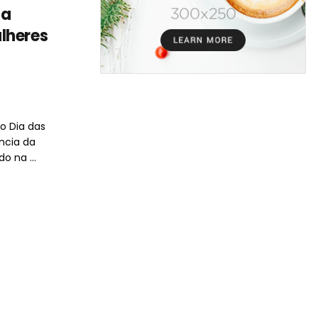
ia
lheres
 Dia das
ncia da
o na ...