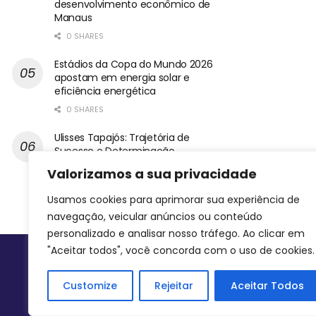
desenvolvimento econômico de
Manaus
0 SHARES
Estádios da Copa do Mundo 2026
apostam em energia solar e
eficiência energética
0 SHARES
Ulisses Tapajós: Trajetória de
Sucesso e Determinação
0 SHARES
Valorizamos a sua privacidade
Usamos cookies para aprimorar sua experiência de
navegação, veicular anúncios ou conteúdo
personalizado e analisar nosso tráfego. Ao clicar em
"Aceitar todos", você concorda com o uso de cookies.
Siga-nos
Customize
Rejeitar
Aceitar Todos