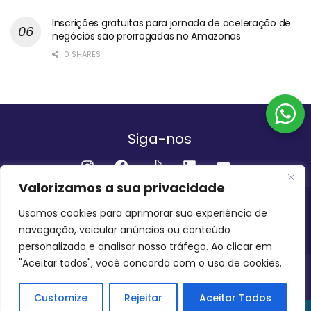
Inscrições gratuitas para jornada de aceleração de
negócios são prorrogadas no Amazonas
0 SHARES
Siga-nos
Valorizamos a sua privacidade
Institucional
Usamos cookies para aprimorar sua experiência de
navegação, veicular anúncios ou conteúdo
QUEM SOMOS
FALE CONOSCO
personalizado e analisar nosso tráfego. Ao clicar em
"Aceitar todos", você concorda com o uso de cookies.
INVEST AMAZÔNIA BRASIL
COPYRIGHT 2024 - 2026
Customize
Rejeitar
Aceitar Todos