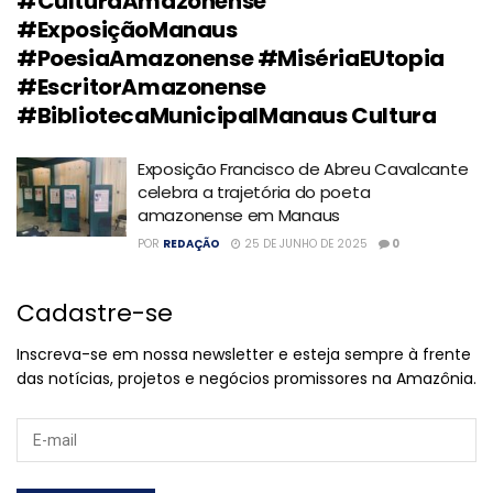
#CulturaAmazonense
#ExposiçãoManaus
#PoesiaAmazonense #MisériaEUtopia
#EscritorAmazonense
#BibliotecaMunicipalManaus Cultura
Exposição Francisco de Abreu Cavalcante
celebra a trajetória do poeta
amazonense em Manaus
POR
REDAÇÃO
25 DE JUNHO DE 2025
0
Cadastre-se
Inscreva-se em nossa newsletter e esteja sempre à frente
das notícias, projetos e negócios promissores na Amazônia.