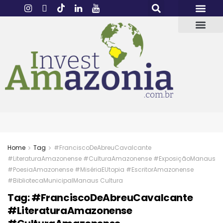
Home
Tag
#FranciscoDeAbreuCavalcante
#LiteraturaAmazonense #CulturaAmazonense #ExposiçãoManaus
#PoesiaAmazonense #MisériaEUtopia #EscritorAmazonense
#BibliotecaMunicipalManaus Cultura
Tag:
#FranciscoDeAbreuCavalcante
#LiteraturaAmazonense