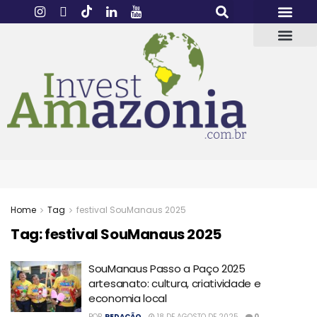
Home
Tag
festival SouManaus 2025
Tag:
festival SouManaus 2025
SouManaus Passo a Paço 2025
artesanato: cultura, criatividade e
economia local
POR
REDAÇÃO
18 DE AGOSTO DE 2025
0