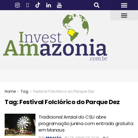
Home
Tag
Festival Folclórico do Parque Dez
Tag:
Festival Folclórico do Parque Dez
Tradicional Arraial do CSU abre
programação junina com entrada gratuita
em Manaus
POR
REDAÇÃO
1 DE JUNHO DE 2026
0