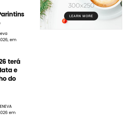
arintins
0
neva
2026, em
26 terá
Mata e
lho do
 ENEVA
 2026 em