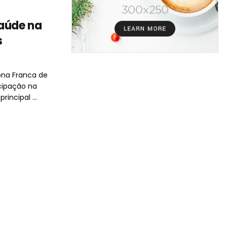
saúde na
s
ona Franca de
cipação na
rincipal ...