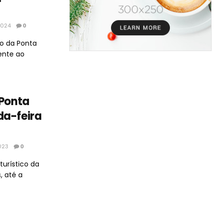
2024
0
to da Ponta
ente ao
 Ponta
da-feira
023
0
urístico da
, até a