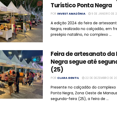
Turístico Ponta Negra
POR
INVEST AMAZÔNIA
9 DE JANEIRO DE 
A edição 2024 da feira de artesaan
Negra, realizada no calçadão, em fr
presépio natalino, no complexo ...
Feira de artesanato da
Negra segue até segun
(25)
POR
CLARA GENTIL
22 DE DEZEMBRO DE 2
Presente no calçadão do complexo t
Ponta Negra, Zona Oeste de Manaus
segunda-feira (25), a feira de ...