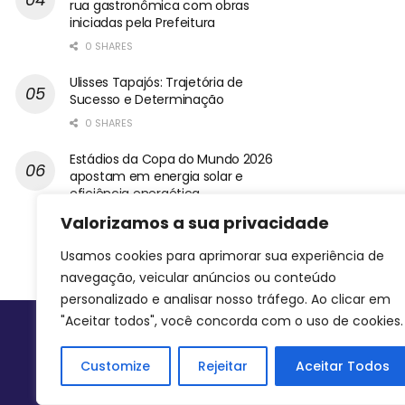
rua gastronômica com obras
iniciadas pela Prefeitura
0 SHARES
Ulisses Tapajós: Trajetória de
Sucesso e Determinação
0 SHARES
Estádios da Copa do Mundo 2026
apostam em energia solar e
eficiência energética
0 SHARES
Valorizamos a sua privacidade
Usamos cookies para aprimorar sua experiência de
navegação, veicular anúncios ou conteúdo
personalizado e analisar nosso tráfego. Ao clicar em
"Aceitar todos", você concorda com o uso de cookies.
Siga-nos
Customize
Rejeitar
Aceitar Todos