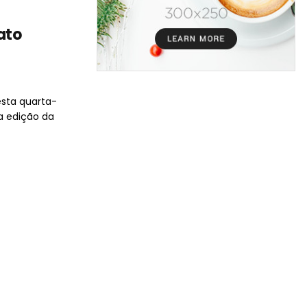
ato
esta quarta-
ma edição da