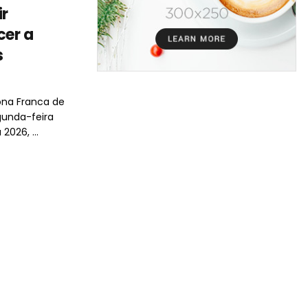
ir
cer a
s
ona Franca de
gunda-feira
2026, ...