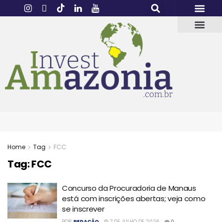
Home
Tag
FCC
Tag:
FCC
Concurso da Procuradoria de Manaus
está com inscrições abertas; veja como
se inscrever
POR
REDAÇÃO
7 DE JULHO DE 2026
0