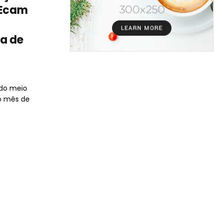
 Ecam
ra de
0
 do meio
o mês de