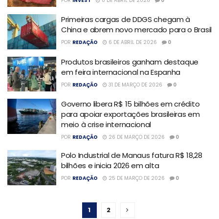
POR
INVEST
8 DE ABRIL DE 2026
0
Primeiras cargas de DDGS chegam à
China e abrem novo mercado para o Brasil
POR
REDAÇÃO
6 DE ABRIL DE 2026
0
Produtos brasileiros ganham destaque
em feira internacional na Espanha
POR
REDAÇÃO
31 DE MARÇO DE 2026
0
Governo libera R$ 15 bilhões em crédito
para apoiar exportações brasileiras em
meio à crise internacional
POR
REDAÇÃO
26 DE MARÇO DE 2026
0
Polo Industrial de Manaus fatura R$ 18,28
bilhões e inicia 2026 em alta
POR
REDAÇÃO
25 DE MARÇO DE 2026
0
1
2