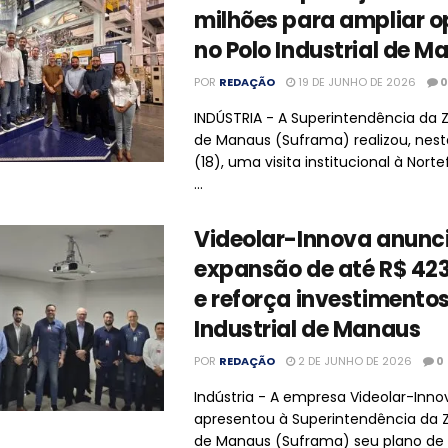
milhões para ampliar 
no Polo Industrial de M
POR
REDAÇÃO
19 DE JUNHO DE 2026
0
INDÚSTRIA - A Superintendência da 
de Manaus (Suframa) realizou, nest
(18), uma visita institucional à Norte
...
Videolar-Innova anunc
expansão de até R$ 423
e reforça investimentos
Industrial de Manaus
POR
REDAÇÃO
2 DE JUNHO DE 2026
0
Indústria - A empresa Videolar-Inno
apresentou à Superintendência da 
de Manaus (Suframa) seu plano de