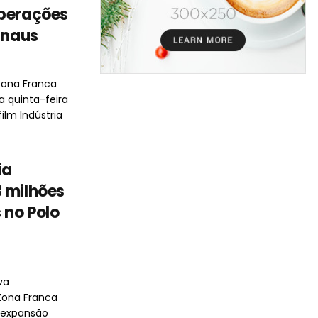
operações
anaus
Zona Franca
a quinta-feira
film Indústria
ia
 milhões
 no Polo
va
Zona Franca
 expansão