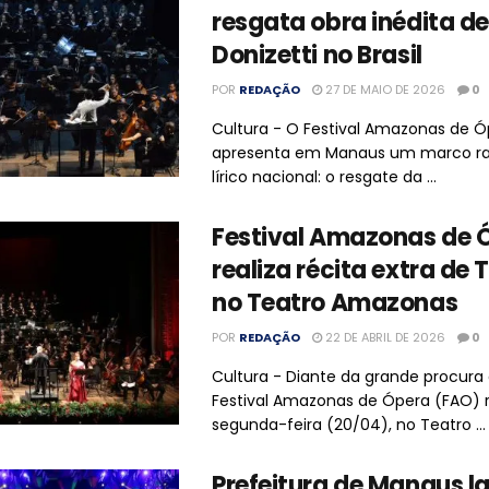
resgata obra inédita de
Donizetti no Brasil
POR
REDAÇÃO
27 DE MAIO DE 2026
0
Cultura - O Festival Amazonas de 
apresenta em Manaus um marco rar
lírico nacional: o resgate da ...
Festival Amazonas de 
realiza récita extra de
no Teatro Amazonas
POR
REDAÇÃO
22 DE ABRIL DE 2026
0
Cultura - Diante da grande procura 
Festival Amazonas de Ópera (FAO) r
segunda-feira (20/04), no Teatro ...
Prefeitura de Manaus l