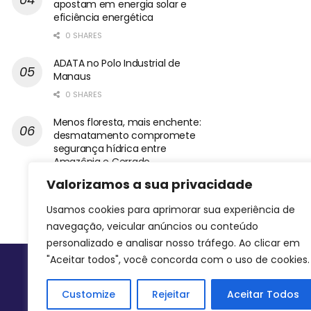
apostam em energia solar e
eficiência energética
0 SHARES
ADATA no Polo Industrial de
Manaus
0 SHARES
Menos floresta, mais enchente:
desmatamento compromete
segurança hídrica entre
Amazônia e Cerrado
0 SHARES
Valorizamos a sua privacidade
Usamos cookies para aprimorar sua experiência de
navegação, veicular anúncios ou conteúdo
personalizado e analisar nosso tráfego. Ao clicar em
"Aceitar todos", você concorda com o uso de cookies.
Siga-nos
Customize
Rejeitar
Aceitar Todos