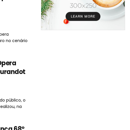
Ópera
o no cenário
Ópera
 Turandot
do público, o
ealizou, na
ança 68º