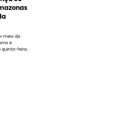
 Amazonas
da
or meio da
ismo e
 quinta-feira,