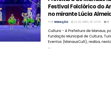
Festival Folclórico do
no mirante Lúcia Almei
POR
REDAÇÃO
22 DE ABRIL DE 2026
0
Cultura - A Prefeitura de Manaus, p
Fundação Municipal de Cultura, Tur
Eventos (ManausCult), realiza, nesta
...