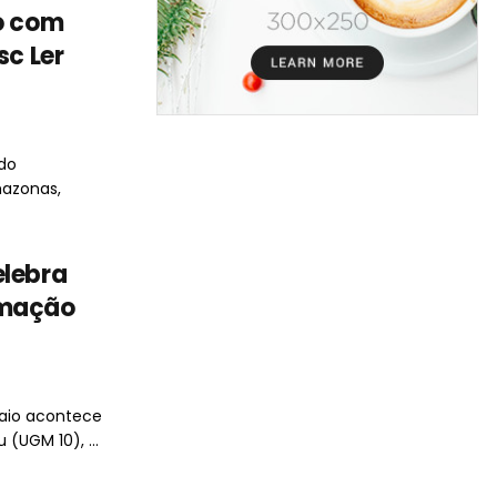
o com
sc Ler
 do
mazonas,
elebra
amação
maio acontece
(UGM 10), ...