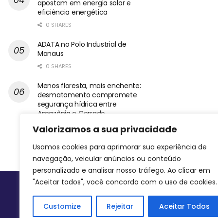
apostam em energia solar e
eficiência energética
0 SHARES
ADATA no Polo Industrial de
Manaus
0 SHARES
Menos floresta, mais enchente:
desmatamento compromete
segurança hídrica entre
Amazônia e Cerrado
0 SHARES
Valorizamos a sua privacidade
Usamos cookies para aprimorar sua experiência de
navegação, veicular anúncios ou conteúdo
personalizado e analisar nosso tráfego. Ao clicar em
"Aceitar todos", você concorda com o uso de cookies.
Siga-nos
Customize
Rejeitar
Aceitar Todos