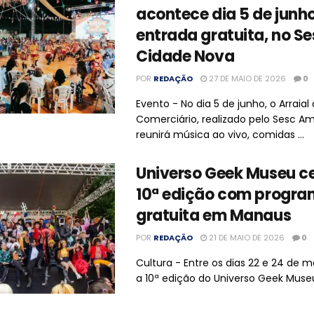
acontece dia 5 de junh
entrada gratuita, no Se
Cidade Nova
POR
REDAÇÃO
27 DE MAIO DE 2026
0
Evento - No dia 5 de junho, o Arraial
Comerciário, realizado pelo Sesc A
reunirá música ao vivo, comidas ...
Universo Geek Museu c
10ª edição com progr
gratuita em Manaus
POR
REDAÇÃO
21 DE MAIO DE 2026
0
Cultura - Entre os dias 22 e 24 de 
a 10ª edição do Universo Geek Museu 