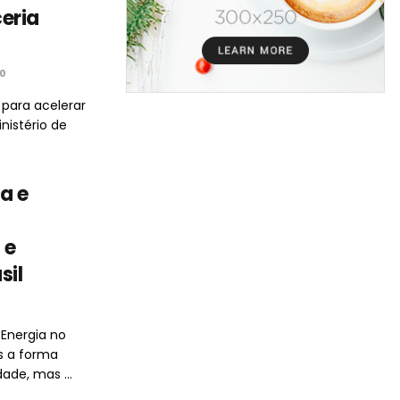
eria
0
para acelerar
nistério de
a e
 e
sil
Energia no
s a forma
de, mas ...