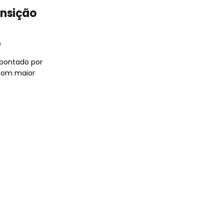
ansição
0
apontado por
 com maior