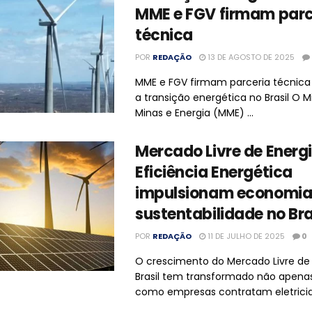
MME e FGV firmam parc
técnica
POR
REDAÇÃO
13 DE AGOSTO DE 2025
MME e FGV firmam parceria técnica 
a transição energética no Brasil O Mi
Minas e Energia (MME) ...
Mercado Livre de Energi
Eficiência Energética
impulsionam economia
sustentabilidade no Bra
POR
REDAÇÃO
11 DE JULHO DE 2025
0
O crescimento do Mercado Livre de 
Brasil tem transformado não apena
como empresas contratam eletricida