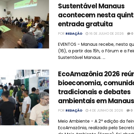
Sustentável Manaus
acontecem nesta quin
entrada gratuita
POR
REDAÇÃO
16 DE JULHO DE 2026
0
EVENTOS - Manaus recebe, nesta qu
(16), a partir das 15h, o Fórum e a Fe
Sustentável Manaus. ...
EcoAmazônia 2026 reú
bioeconomia, comunid
tradicionais e debates
ambientais em Manau
POR
REDAÇÃO
4 DE JUNHO DE 2026
0
Meio Ambiente - A 2ª edição da feir
EcoAmazônia, realizada pela Secreta