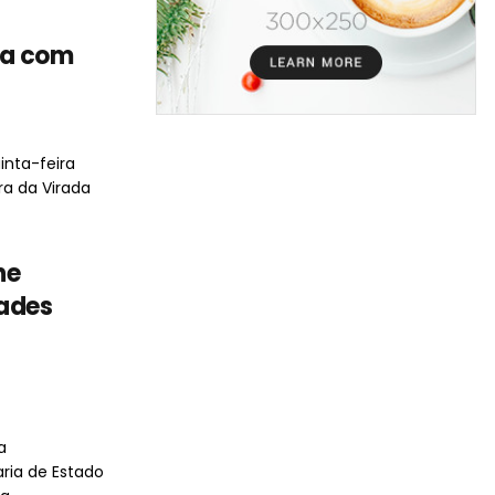
ta com
inta-feira
ira da Virada
ne
ades
s
a
ria de Estado