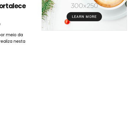
ortalece
0
por meio da
ealiza nesta