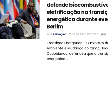
defende biocombustíve
eletrificação na transi
energética durante ev
Berlim
POR
REDAÇÃO
24 DE ABRIL DE 2026
0
Transição Energética - O ministro d
Ambiente e Mudança do Clima, Joã
Capobianco, defendeu que a transi
energética ...