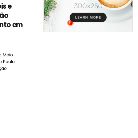
is e
ção
ento em
o Meio
o Paulo
ção