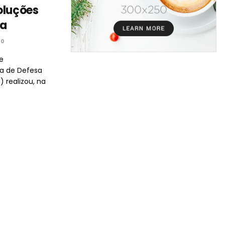
oluções
sa
0
e
ia de Defesa
realizou, na