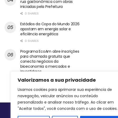
rua gastronômica com obras
iniciadas pela Prefeitura
0 SHARES
Estádios da Copa do Mundo 2026
apostam em energia solar e
eficiência energética
0 SHARES
Programa EcoAm abre inscrições
para chamada gratuita que
conecta negócios da
bioeconomia a mercados e
investidores
0 SHARES
Valorizamos a sua privacidade
Usamos cookies para aprimorar sua experiência de
navegação, veicular anúncios ou conteúdo
personalizado e analisar nosso tráfego. Ao clicar em
"Aceitar todos", você concorda com o uso de cookies.
Siga-nos