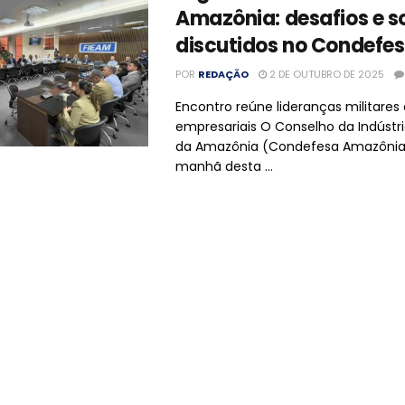
Amazônia: desafios e s
discutidos no Condefe
POR
REDAÇÃO
2 DE OUTUBRO DE 2025
Encontro reúne lideranças militares 
empresariais O Conselho da Indústr
da Amazônia (Condefesa Amazônia) 
manhã desta ...