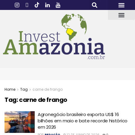
Home
Tag
carne de frango
Tag:
carne de frango
Agronegócio brasileiro exporta US$ 16
bilhões em maio e bate recorde histórico
em 2026
POR
REDAÇÃO
12 DE JUNHO DE 2026
0