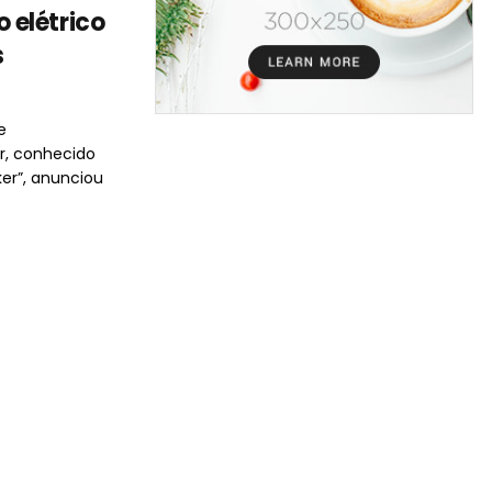
elétrico
s
e
r, conhecido
ker”, anunciou