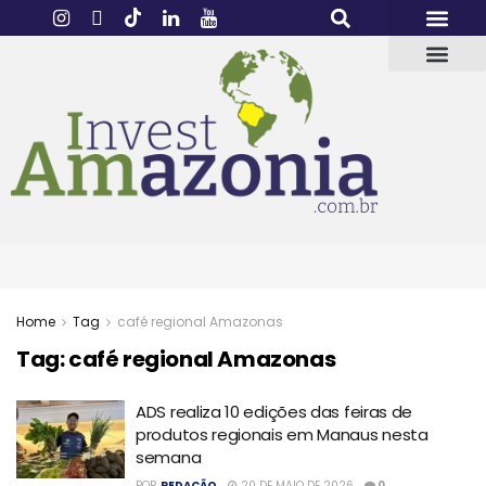
Home
Tag
café regional Amazonas
Tag:
café regional Amazonas
ADS realiza 10 edições das feiras de
produtos regionais em Manaus nesta
semana
POR
REDAÇÃO
20 DE MAIO DE 2026
0