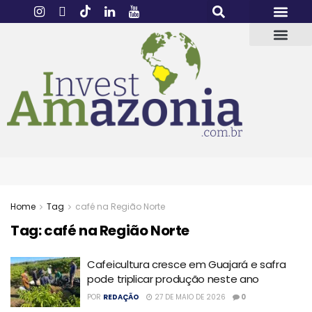
Home
Tag
café na Região Norte
Tag:
café na Região Norte
Cafeicultura cresce em Guajará e safra
pode triplicar produção neste ano
POR
REDAÇÃO
27 DE MAIO DE 2026
0