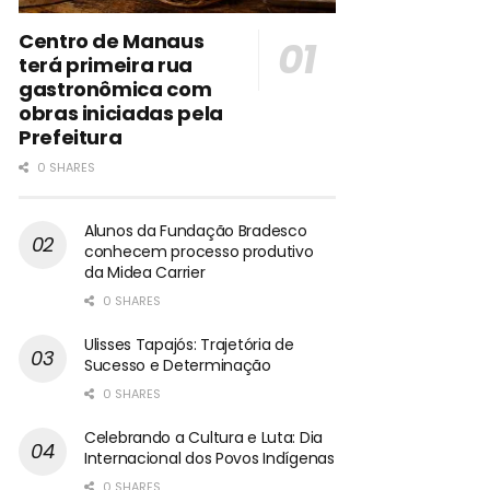
Centro de Manaus
terá primeira rua
gastronômica com
obras iniciadas pela
Prefeitura
0 SHARES
Alunos da Fundação Bradesco
conhecem processo produtivo
da Midea Carrier
0 SHARES
Ulisses Tapajós: Trajetória de
Sucesso e Determinação
0 SHARES
Celebrando a Cultura e Luta: Dia
Internacional dos Povos Indígenas
0 SHARES