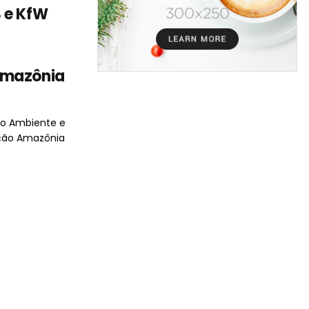
 e KfW
Amazônia
io Ambiente e
ção Amazônia