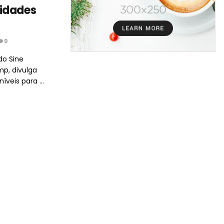
idades
0
do Sine
p, divulga
veis para ...