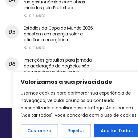
rua gastronômica com obras
iniciadas pela Prefeitura
0 SHARES
Estádios da Copa do Mundo 2026
apostam em energia solar e
eficiência energética
0 SHARES
Inscrições gratuitas para jornada
de aceleração de negócios são
prorrogadas no Amazonas
0 SHARES
Valorizamos a sua privacidade
Usamos cookies para aprimorar sua experiência de
navegação, veicular anúncios ou conteúdo
personalizado e analisar nosso tráfego. Ao clicar em
"Aceitar todos", você concorda com o uso de cookies.
Siga-nos
Customize
Rejeitar
Aceitar Todos