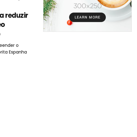
a reduzir
eo
0
eender o
rita Espanha