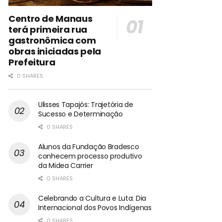
Centro de Manaus
terá primeira rua
gastronômica com
obras iniciadas pela
Prefeitura
0 SHARES
Ulisses Tapajós: Trajetória de
Sucesso e Determinação
0 SHARES
Alunos da Fundação Bradesco
conhecem processo produtivo
da Midea Carrier
0 SHARES
Celebrando a Cultura e Luta: Dia
Internacional dos Povos Indígenas
0 SHARES