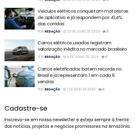
Veículos elétricos conquistam motoristas
de aplicativo e já respondem por 41,4%
das corridas
POR
REDAÇÃO
20 DE JULHO DE 2026
0
Carros elétricos usados registram
valorização inédita no mercado brasileiro
POR
REDAÇÃO
9 DE JUNHO DE 2026
0
Carros eletrificados batem recorde no
Brasil e já representam 1 em cada 6
vendas
POR
REDAÇÃO
7 DE MAIO DE 2026
0
Cadastre-se
Inscreva-se em nossa newsletter e esteja sempre à frente
das notícias, projetos e negócios promissores na Amazônia.