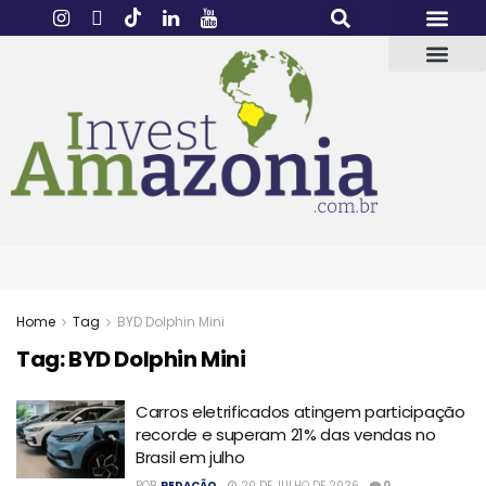
Home
Tag
BYD Dolphin Mini
Tag:
BYD Dolphin Mini
Carros eletrificados atingem participação
recorde e superam 21% das vendas no
Brasil em julho
POR
REDAÇÃO
20 DE JULHO DE 2026
0