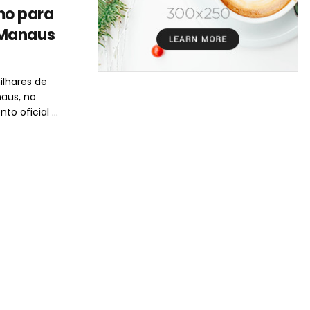
mo para
 Manaus
ilhares de
aus, no
 oficial ...