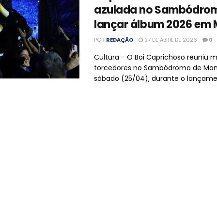
azulada no Sambódro
lançar álbum 2026 em
POR
REDAÇÃO
27 DE ABRIL DE 2026
0
Cultura - O Boi Caprichoso reuniu m
torcedores no Sambódromo de Man
sábado (25/04), durante o lançamento