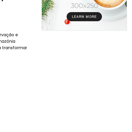
ervação e
mazônia
a transformar