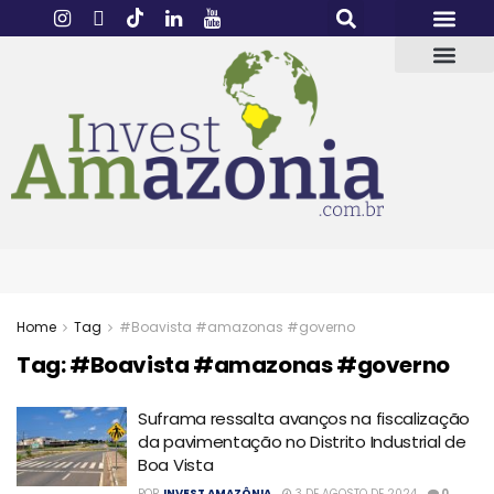
Home
Tag
#Boavista #amazonas #governo
Tag:
#Boavista #amazonas #governo
Suframa ressalta avanços na fiscalização
da pavimentação no Distrito Industrial de
Boa Vista
POR
INVEST AMAZÔNIA
3 DE AGOSTO DE 2024
0