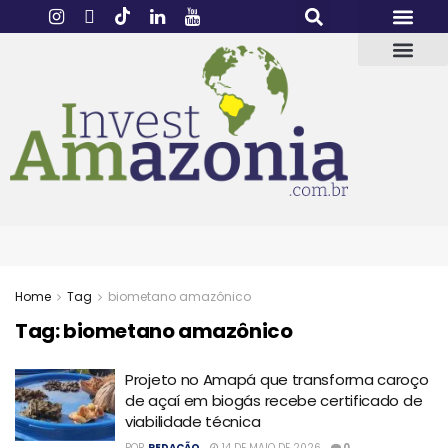
Home
Tag
biometano amazônico
Tag:
biometano amazônico
Projeto no Amapá que transforma caroço
de açaí em biogás recebe certificado de
viabilidade técnica
POR
REDAÇÃO
14 DE MAIO DE 2026
0