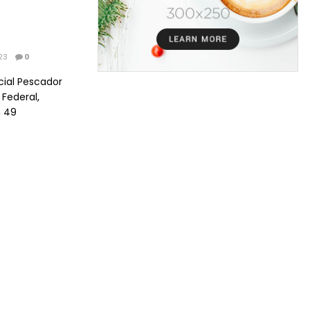
23
0
ial Pescador
 Federal,
m 49