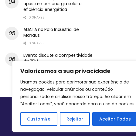
apostam em energia solar e
eficiência energética
0 SHARES
ADATA no Polo Industrial de
Manaus
0 SHARES
Evento discute a competitividade
da ZFM
0 SHARES
Valorizamos a sua privacidade
Usamos cookies para aprimorar sua experiência de
navegação, veicular anúncios ou conteúdo
personalizado e analisar nosso tráfego. Ao clicar em
"Aceitar todos", você concorda com o uso de cookies.
Siga-nos
Customize
Rejeitar
Aceitar Todos