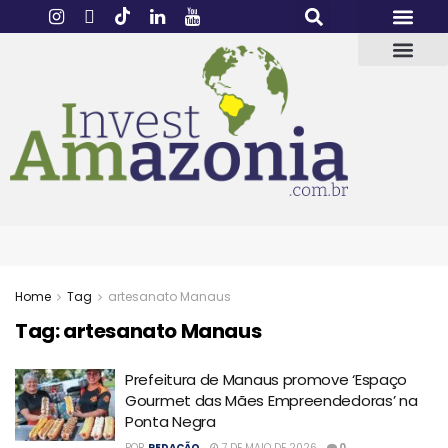
Home
Tag
artesanato Manaus
Tag:
artesanato Manaus
Prefeitura de Manaus promove ‘Espaço
Gourmet das Mães Empreendedoras’ na
Ponta Negra
POR
REDAÇÃO
7 DE MAIO DE 2026
0