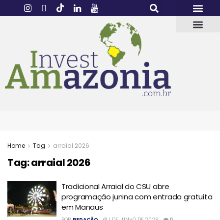
Home
Tag
arraial 2026
Tag:
arraial 2026
Tradicional Arraial do CSU abre
programação junina com entrada gratuita
em Manaus
POR
REDAÇÃO
1 DE JUNHO DE 2026
0