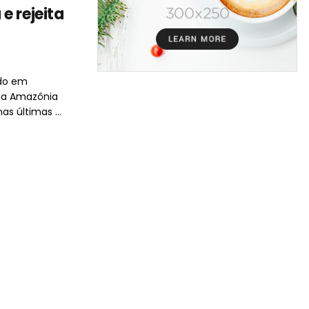
e rejeita
ado em
 da Amazônia
 últimas ...