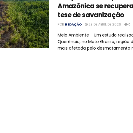
Amazônica se recupera 
tese de savanização
POR
REDAÇÃO
29 DE ABRIL DE 2026
0
Meio Ambiente - Um estudo realiz
Querência, no Mato Grosso, região
mais afetada pelo desmatamento nas