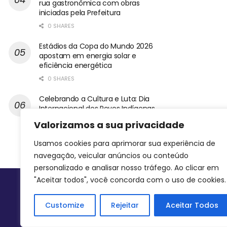
rua gastronômica com obras
iniciadas pela Prefeitura
0 SHARES
Estádios da Copa do Mundo 2026
apostam em energia solar e
eficiência energética
0 SHARES
Celebrando a Cultura e Luta: Dia
Internacional dos Povos Indígenas
0 SHARES
Valorizamos a sua privacidade
Usamos cookies para aprimorar sua experiência de
navegação, veicular anúncios ou conteúdo
personalizado e analisar nosso tráfego. Ao clicar em
"Aceitar todos", você concorda com o uso de cookies.
Siga-nos
Customize
Rejeitar
Aceitar Todos